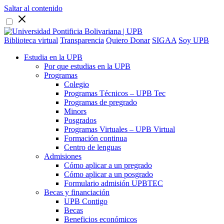
Saltar al contenido
Biblioteca virtual
Transparencia
Quiero Donar
SIGAA
Soy UPB
Estudia en la UPB
Por que estudias en la UPB
Programas
Colegio
Programas Técnicos – UPB Tec
Programas de pregrado
Minors
Posgrados
Programas Virtuales – UPB Virtual
Formación continua
Centro de lenguas
Admisiones
Cómo aplicar a un pregrado
Cómo aplicar a un posgrado
Formulario admisión UPBTEC
Becas y financiación
UPB Contigo
Becas
Beneficios económicos