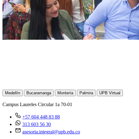
Comunícate con
nosotros.
Medellín
Bucaramanga
Montería
Palmira
UPB Virtual
Campus Laureles
Circular 1a 70-01
+57 604 448 83 88
313 603 56 30
asesoria.integral@upb.edu.co