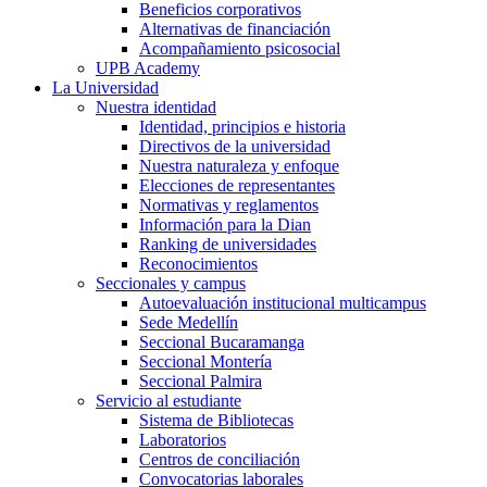
Beneficios corporativos
Alternativas de financiación
Acompañamiento psicosocial
UPB Academy
La Universidad
Nuestra identidad
Identidad, principios e historia
Directivos de la universidad
Nuestra naturaleza y enfoque
Elecciones de representantes
Normativas y reglamentos
Información para la Dian
Ranking de universidades
Reconocimientos
Seccionales y campus
Autoevaluación institucional multicampus
Sede Medellín
Seccional Bucaramanga
Seccional Montería
Seccional Palmira
Servicio al estudiante
Sistema de Bibliotecas
Laboratorios
Centros de conciliación
Convocatorias laborales