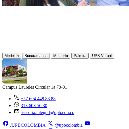
Comunícate con
nosotros.
Medellín
Bucaramanga
Montería
Palmira
UPB Virtual
Campus Laureles
Circular 1a 70-01
+57 604 448 83 88
313 603 56 30
asesoria.integral@upb.edu.co
/UPBCOLOMBIA
@upbcolombia