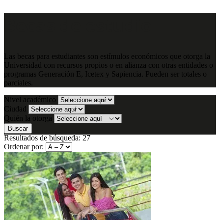
Becas de estudio
Las becas para estudiantes son estímulos económicos que otorga la
Universidad con recursos propios o en alianza con otras entidades o
programas Generación E, Icetex y Sapiencia. Pueden ser totales o
parciales.
Nivel académico
Ciudad
Quién la otorga
Buscar
Resultados de búsqueda:
27
Ordenar por: