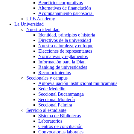
Beneficios corporativos
Alternativas de financiación
Acompañamiento psicosocial
UPB Academy
La Universidad
Nuestra identidad
Identidad, principios e historia
Directivos de la universidad
Nuestra naturaleza y enfoque
Elecciones de representantes
Normativas y reglamentos
Información para la Dian
Ranking de universidades
Reconocimientos
Seccionales y campus
Autoevaluación institucional multicampus
Sede Medellín
Seccional Bucaramanga
Seccional Montería
Seccional Palmira
Servicio al estudiante
Sistema de Bibliotecas
Laboratorios
Centros de conciliación
Convocatorias laborales