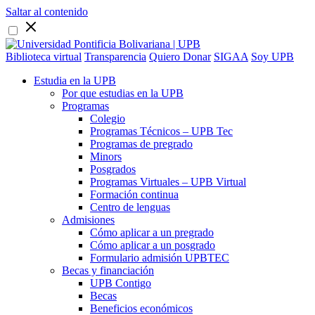
Saltar al contenido
Biblioteca virtual
Transparencia
Quiero Donar
SIGAA
Soy UPB
Estudia en la UPB
Por que estudias en la UPB
Programas
Colegio
Programas Técnicos – UPB Tec
Programas de pregrado
Minors
Posgrados
Programas Virtuales – UPB Virtual
Formación continua
Centro de lenguas
Admisiones
Cómo aplicar a un pregrado
Cómo aplicar a un posgrado
Formulario admisión UPBTEC
Becas y financiación
UPB Contigo
Becas
Beneficios económicos