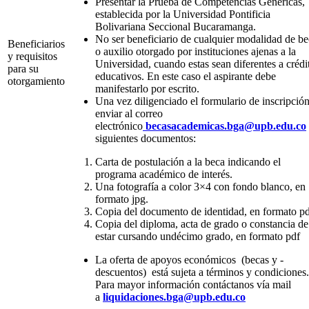
Presentar la Prueba de Competencias Genéricas,
establecida por la Universidad Pontificia
Bolivariana Seccional Bucaramanga.
No ser beneficiario de cualquier modalidad de b
Beneficiarios
o auxilio otorgado por instituciones ajenas a la
y requisitos
Universidad, cuando estas sean diferentes a crédi
para su
educativos. En este caso el aspirante debe
otorgamiento
manifestarlo por escrito.
Una vez diligenciado el formulario de inscripción
enviar al correo
electrónico
becasacademicas.bga@upb.edu.co
siguientes documentos:
Carta de postulación a la beca indicando el
programa académico de interés.
Una fotografía a color 3×4 con fondo blanco, en
formato jpg.
Copia del documento de identidad, en formato pd
Copia del diploma, acta de grado o constancia de
estar cursando undécimo grado, en formato pdf
La oferta ­de ­apoyos­ económicos ­ (becas­ y ­
descuentos) ­ está sujeta ­a­ términos­ y­ condiciones.
Para mayor­ información­ contáctanos ­vía­ mail
a
liquidaciones.bga@upb.edu.co