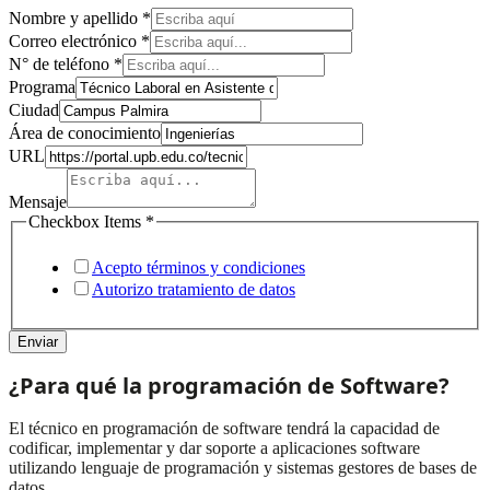
Nombre y apellido
*
Correo electrónico
*
N° de teléfono
*
Ciudad
Programa
Items
Ciudad
teléfono
Área de conocimiento
URL
Mensaje
Checkbox Items
*
Acepto términos y condiciones
Autorizo tratamiento de datos
Enviar
¿Para qué la programación de Software? ​
El técnico en programación de software tendrá la capacidad de
codificar, implementar y dar soporte a aplicaciones software
utilizando lenguaje de programación y sistemas gestores de bases de
datos.