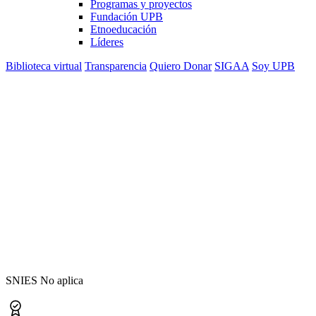
Programas y proyectos
Fundación UPB
Etnoeducación
Líderes
Biblioteca virtual
Transparencia
Quiero Donar
SIGAA
Soy UPB
Técnico Laboral en
Asistente de
Programación de
Software
SNIES No aplica