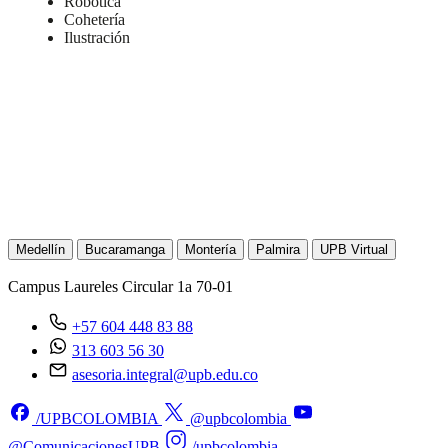
Robótica
Cohetería
Ilustración
Comunícate con
nosotros.
Medellín
Bucaramanga
Montería
Palmira
UPB Virtual
Campus Laureles
Circular 1a 70-01
+57 604 448 83 88
313 603 56 30
asesoria.integral@upb.edu.co
/UPBCOLOMBIA
@upbcolombia
@ComunicacionesUPB
/upbcolombia