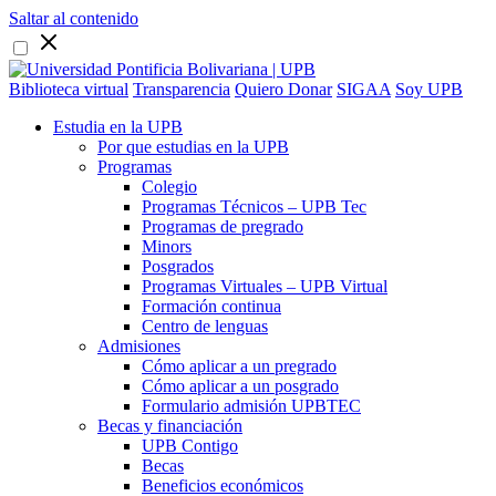
Saltar al contenido
Biblioteca virtual
Transparencia
Quiero Donar
SIGAA
Soy UPB
Estudia en la UPB
Por que estudias en la UPB
Programas
Colegio
Programas Técnicos – UPB Tec
Programas de pregrado
Minors
Posgrados
Programas Virtuales – UPB Virtual
Formación continua
Centro de lenguas
Admisiones
Cómo aplicar a un pregrado
Cómo aplicar a un posgrado
Formulario admisión UPBTEC
Becas y financiación
UPB Contigo
Becas
Beneficios económicos