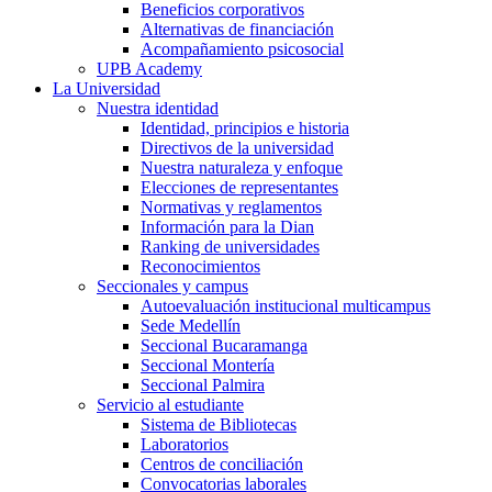
Beneficios corporativos
Alternativas de financiación
Acompañamiento psicosocial
UPB Academy
La Universidad
Nuestra identidad
Identidad, principios e historia
Directivos de la universidad
Nuestra naturaleza y enfoque
Elecciones de representantes
Normativas y reglamentos
Información para la Dian
Ranking de universidades
Reconocimientos
Seccionales y campus
Autoevaluación institucional multicampus
Sede Medellín
Seccional Bucaramanga
Seccional Montería
Seccional Palmira
Servicio al estudiante
Sistema de Bibliotecas
Laboratorios
Centros de conciliación
Convocatorias laborales