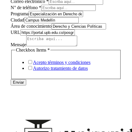
Correo electrónico
*
N° de teléfono
*
Programa
Ciudad
Área de conocimiento
URL
Mensaje
conocimiento
Checkbox Items
*
y
de
Acepto términos y condiciones
Autorizo tratamiento de datos
Enviar