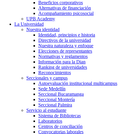
Beneficios corporativos
Alternativas de financiación
Acompañamiento psicosocial
UPB Academy
La Universidad
Nuestra identidad
Identidad, principios e historia
Directivos de la universidad
Nuestra naturaleza y enfoque
Elecciones de representantes
Normativas y reglamentos
Información para la Dian
Ranking de universidades
Reconocimientos
Seccionales y campus
Autoevaluación institucional multicampus
Sede Medellín
Seccional Bucaramanga
Seccional Montería
Seccional Palmira
Servicio al estudiante
Sistema de Bibliotecas
Laboratorios
Centros de conciliación
Convocatorias laborales