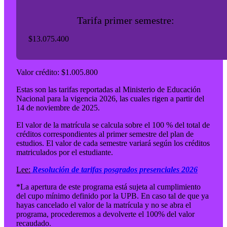
Tarifa primer semestre:
$13.075.400
Valor crédito: $1.005.800
Estas son las tarifas reportadas al Ministerio de Educación
Nacional para la vigencia 2026, las cuales rigen a partir del
14 de noviembre de 2025.
El valor de la matrícula se calcula sobre el 100 % del total de
créditos correspondientes al primer semestre del plan de
estudios. El valor de cada semestre variará según los créditos
matriculados por el estudiante.
Lee:
Resolución de tarifas posgrados presenciales 2026
*La apertura de este programa está sujeta al cumplimiento
del cupo mínimo definido por la UPB. En caso tal de que ya
hayas cancelado el valor de la matrícula y no se abra el
programa, procederemos a devolverte el 100% del valor
recaudado.