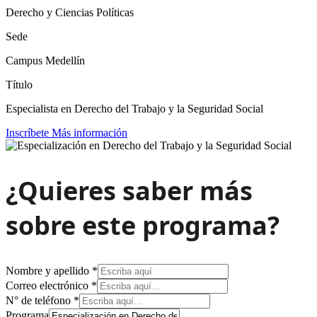
Derecho y Ciencias Políticas
Sede
Campus Medellín
Título
Especialista en Derecho del Trabajo y la Seguridad Social
Inscríbete
Más información
¿Quieres saber más
sobre este programa?
Nombre y apellido
*
Correo electrónico
*
Área
N° de teléfono
*
URL
Programa