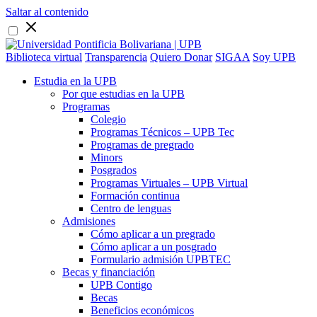
Saltar al contenido
Biblioteca virtual
Transparencia
Quiero Donar
SIGAA
Soy UPB
Estudia en la UPB
Por que estudias en la UPB
Programas
Colegio
Programas Técnicos – UPB Tec
Programas de pregrado
Minors
Posgrados
Programas Virtuales – UPB Virtual
Formación continua
Centro de lenguas
Admisiones
Cómo aplicar a un pregrado
Cómo aplicar a un posgrado
Formulario admisión UPBTEC
Becas y financiación
UPB Contigo
Becas
Beneficios económicos