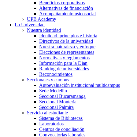
Beneficios corporativos
Alternativas de financiación
Acompañamiento psicosocial
UPB Academy
La Universidad
Nuestra identidad
Identidad, principios e historia
Directivos de la universidad
Nuestra naturaleza y enfoque
Elecciones de representantes
Normativas y reglamentos
Información para la Dian
Ranking de universidades
Reconocimientos
Seccionales y campus
Autoevaluación institucional multicampus
Sede Medellín
Seccional Bucaramanga
Seccional Montería
Seccional Palmira
Servicio al estudiante
Sistema de Bibliotecas
Laboratorios
Centros de conciliación
Convocatorias laborales