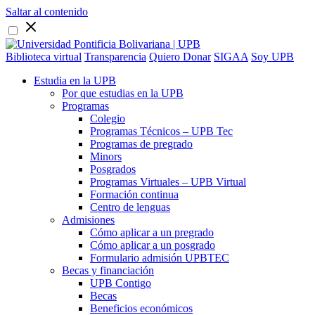
Saltar al contenido
Biblioteca virtual
Transparencia
Quiero Donar
SIGAA
Soy UPB
Estudia en la UPB
Por que estudias en la UPB
Programas
Colegio
Programas Técnicos – UPB Tec
Programas de pregrado
Minors
Posgrados
Programas Virtuales – UPB Virtual
Formación continua
Centro de lenguas
Admisiones
Cómo aplicar a un pregrado
Cómo aplicar a un posgrado
Formulario admisión UPBTEC
Becas y financiación
UPB Contigo
Becas
Beneficios económicos