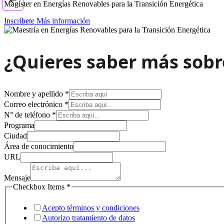
Magíster en Energías Renovables para la Transición Energética
Inscríbete
Más información
¿Quieres saber más sobr
Nombre y apellido
*
Correo electrónico
*
N° de teléfono
*
Programa
Ciudad
Área de conocimiento
URL
Mensaje
electrónico
Checkbox Items
*
Ciudad
conocimiento
Acepto términos y condiciones
Autorizo tratamiento de datos