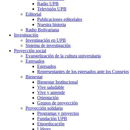
Radio UPB
Televisión UPB
Editorial
Publicaciones editoriales
Nuestra historia
Radio Bolivariana
Investigación
Investigación en UPB
Sistema de investigación
Proyección social
Evangelización de la cultura universitaria
Egresados
Egresados
Representantes de los egresados ante los Consejos
Bienestar
Bienestar Institucional
Vive saludable
Vive y aprende
Orientación
Grupos de proyección
Proyección solidaria
Programas y proyectos
Fundación UPB
Etnoeducación
Líderes