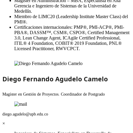
Magíster en Administración – MBA, Especialista en Alta
Gerencia e Ingeniero de Sistemas de la Universidad de
Medellín.
Miembro de LIMC20 (Leadership Institute Master Class) del
PMI®.
Certificaciones internacionales: PMP®, PMI-ACP®, PMI-
PBA®, DASSM™, CSM®, CSPO®, Certified Management
3.0, Lean Change Agent, ICAgile
Certified Professional,
ITIL® 4 Foundation, COBIT® 2019 Foundation, PNL®
Licensed Practitioner, RWVCPCT.
Diego Fernando Agudelo Camelo
Magíster en Gestión de Proyectos. Coordinador de Postgrado
diego.agudelo@upb.edu.co
×