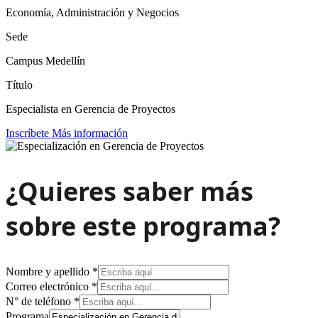
Economía, Administración y Negocios
Sede
Campus Medellín
Título
Especialista en Gerencia de Proyectos
Inscríbete
Más información
¿Quieres saber más
sobre este programa?
apellido
Nombre y apellido
*
Correo
Correo electrónico
*
N°
N° de teléfono
*
Programa