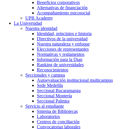
Beneficios corporativos
Alternativas de financiación
Acompañamiento psicosocial
UPB Academy
La Universidad
Nuestra identidad
Identidad, principios e historia
Directivos de la universidad
Nuestra naturaleza y enfoque
Elecciones de representantes
Normativas y reglamentos
Información para la Dian
Ranking de universidades
Reconocimientos
Seccionales y campus
Autoevaluación institucional multicampus
Sede Medellín
Seccional Bucaramanga
Seccional Montería
Seccional Palmira
Servicio al estudiante
Sistema de Bibliotecas
Laboratorios
Centros de conciliación
Convocatorias laborales