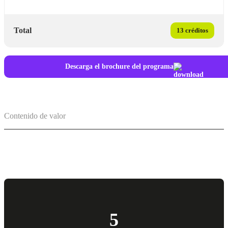
Total
13 créditos
Descarga el brochure del programa
Contenido de valor
5