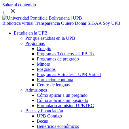
Saltar al contenido
Biblioteca virtual
Transparencia
Quiero Donar
SIGAA
Soy UPB
Estudia en la UPB
Por que estudias en la UPB
Programas
Colegio
Programas Técnicos – UPB Tec
Programas de pregrado
Minors
Posgrados
Programas Virtuales – UPB Virtual
Formación continua
Centro de lenguas
Admisiones
Cómo aplicar a un pregrado
Cómo aplicar a un posgrado
Formulario admisión UPBTEC
Becas y financiación
UPB Contigo
Becas
Beneficios económicos