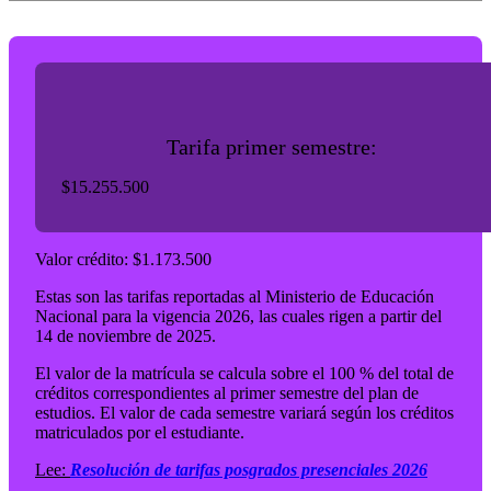
Tarifa primer semestre:
$15.255.500
Valor crédito: $1.173.500
Estas son las tarifas reportadas al Ministerio de Educación
Nacional para la vigencia 2026, las cuales rigen a partir del
14 de noviembre de 2025.
El valor de la matrícula se calcula sobre el 100 % del total de
créditos correspondientes al primer semestre del plan de
estudios. El valor de cada semestre variará según los créditos
matriculados por el estudiante.
Lee:
Resolución de tarifas posgrados presenciales 2026