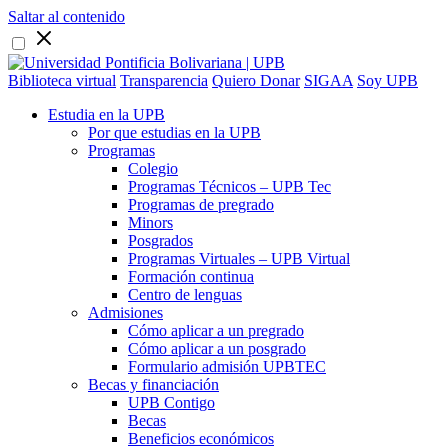
Saltar al contenido
Biblioteca virtual
Transparencia
Quiero Donar
SIGAA
Soy UPB
Estudia en la UPB
Por que estudias en la UPB
Programas
Colegio
Programas Técnicos – UPB Tec
Programas de pregrado
Minors
Posgrados
Programas Virtuales – UPB Virtual
Formación continua
Centro de lenguas
Admisiones
Cómo aplicar a un pregrado
Cómo aplicar a un posgrado
Formulario admisión UPBTEC
Becas y financiación
UPB Contigo
Becas
Beneficios económicos