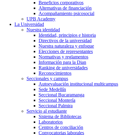
Beneficios corporativos
Alternativas de financiación
Acompañamiento psicosocial
UPB Academy
La Universidad
Nuestra identidad
Identidad, principios e historia
Directivos de la universidad
Nuestra naturaleza y enfoque
Elecciones de representantes
Normativas y reglamentos
Información para la Dian
Ranking de universidades
Reconocimientos
Seccionales y campus
Autoevaluación institucional multicampus
Sede Medellín
Seccional Bucaramanga
Seccional Montería
Seccional Palmira
Servicio al estudiante
Sistema de Bibliotecas
Laboratorios
Centros de conciliación
Convocatorias laborales