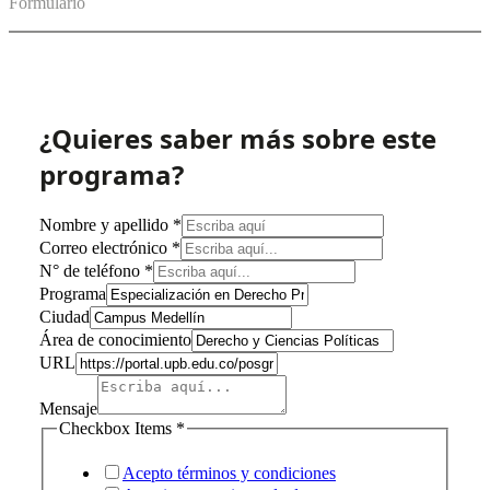
Formulario
¿Quieres saber más sobre este
programa?
Nombre y apellido
*
Correo electrónico
*
N° de teléfono
*
Programa
Ciudad
apellido
Área de conocimiento
Programa
URL
Checkbox
Mensaje
Checkbox Items
*
Acepto términos y condiciones